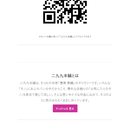
＊コードを読み取って｢二九九本舗｣にアクセスできます
二九九本舗とは
二九九本舗は､ネコもの作家｢惠美 美鶴｣のギャラリーです。いろんな
｢モノ｣にあふれている今だからこそ､素朴な手触りの｢お気に入りのモ
ノ｣を身近で感じてほしい。そんな思いを小さな作品に込めて､ネコのよ
うに気のおもむくままに作っています。
Profileを見る