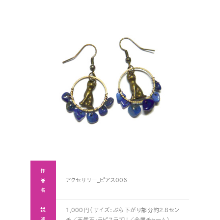
作
アクセサリー_ピアス006
品
名
説
1,000円（サイズ：ぶら下がり部分約2.8セン
明
チ／天然石：ラピスラズリ／金属チャーム）