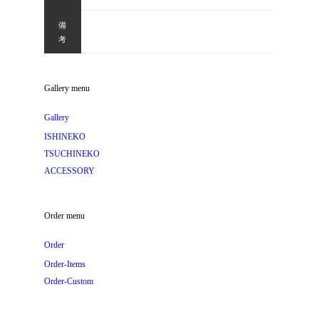
備
考
Gallery menu
Gallery
ISHINEKO
TSUCHINEKO
ACCESSORY
Order menu
Order
Order-Items
Order-Custom