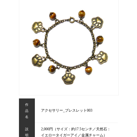
作
アクセサリー_ブレスレット003
品
名
2,000円（サイズ：約17.5センチ／天然石：
説
イエロータイガーアイ／金属チャーム）
明