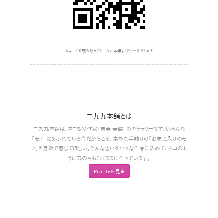
＊コードを読み取って｢二九九本舗｣にアクセスできます
二九九本舗とは
二九九本舗は､ネコもの作家｢惠美 美鶴｣のギャラリーです。いろんな
｢モノ｣にあふれている今だからこそ､素朴な手触りの｢お気に入りのモ
ノ｣を身近で感じてほしい。そんな思いを小さな作品に込めて､ネコのよ
うに気のおもむくままに作っています。
Profileを見る