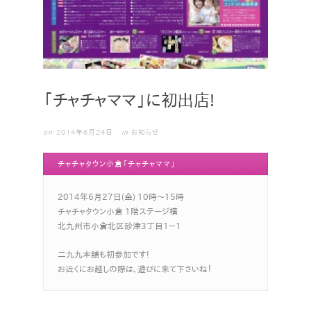
「チャチャママ」に初出店!
2014年6月24日
in
お知らせ
チャチャタウン小倉「チャチャママ」
2014年6月27日(金) 10時～15時
チャチャタウン小倉 1階ステージ横
北九州市小倉北区砂津3丁目1－1
二九九本舗も初参加です!
お近くにお越しの際は、遊びに来て下さいね！