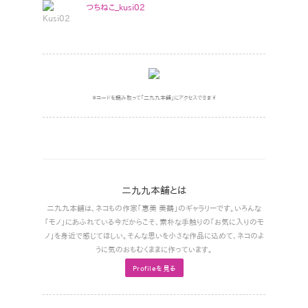
つちねこ_kusi02
＊コードを読み取って｢二九九本舗｣にアクセスできます
二九九本舗とは
二九九本舗は､ネコもの作家｢惠美 美鶴｣のギャラリーです。いろんな
｢モノ｣にあふれている今だからこそ､素朴な手触りの｢お気に入りのモ
ノ｣を身近で感じてほしい。そんな思いを小さな作品に込めて､ネコのよ
うに気のおもむくままに作っています。
Profileを見る