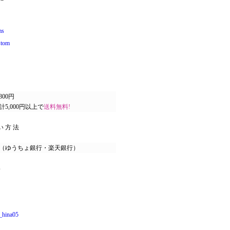
ms
stom
00円
5,000円以上で
送料無料!
い方法
（ゆうちょ銀行・楽天銀行）
s
ina05