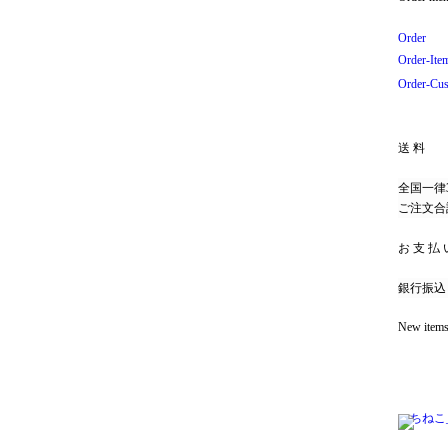
Order
Order-Ite
Order-Cu
送料
全国一律3
ご注文合計
お支払
銀行振込
New item
つちねこ_h