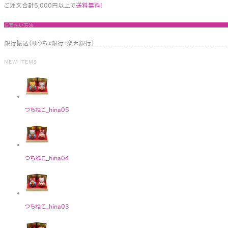
ご注文合計5,000円以上で
送料無料!
お支払い方法
銀行振込（ゆうちょ銀行・楽天銀行）
NEW ITEMS
つちねこ_hina05
つちねこ_hina04
つちねこ_hina03