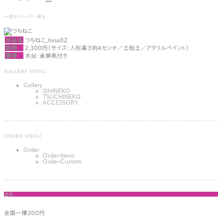
←前のページへ戻る
作品名
つちねこ_hina02
説明
2,300円（サイズ：人形高さ約4センチ／土粘土／アクリルペイント）
備考
木台・金屏風付き
GALLERY MENU
Gallery
ISHINEKO
TSUCHINEKO
ACCESSORY
ORDER MENU
Order
Order-Items
Order-Custom
送料
全国一律300円