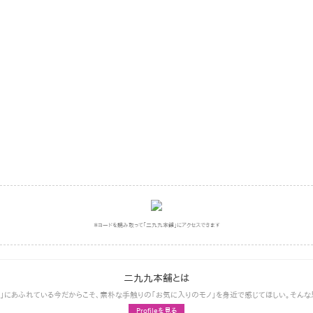
＊コードを読み取って｢二九九本舗｣にアクセスできます
二九九本舗とは
ノ｣にあふれている今だからこそ､素朴な手触りの｢お気に入りのモノ｣を身近で感じてほしい。そん
Profileを見る