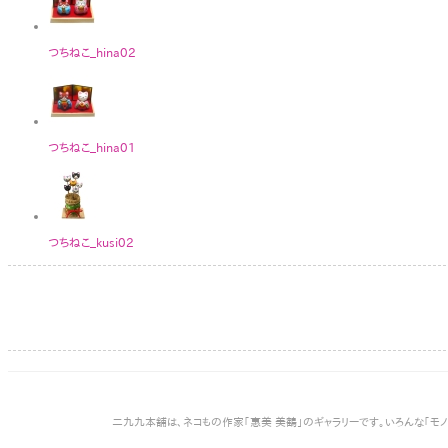
つちねこ_hina02
つちねこ_hina01
つちねこ_kusi02
二九九本舗は､ネコもの作家｢惠美 美鶴｣のギャラリーです。いろんな｢モ