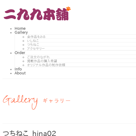
Home
Gallery
全作品をみる
いしねこ
つちねこ
アクセサリー
Order
ご注文のながれ
掲載作品の購入希望
オリジナル作品の制作依頼
Info
About
Gallery
ギャラリー
つちねこ_hina02