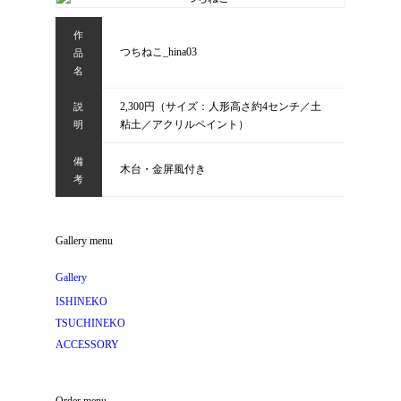
作
つちねこ_hina03
品
名
2,300円（サイズ：人形高さ約4センチ／土
説
粘土／アクリルペイント）
明
備
木台・金屏風付き
考
Gallery menu
Gallery
ISHINEKO
TSUCHINEKO
ACCESSORY